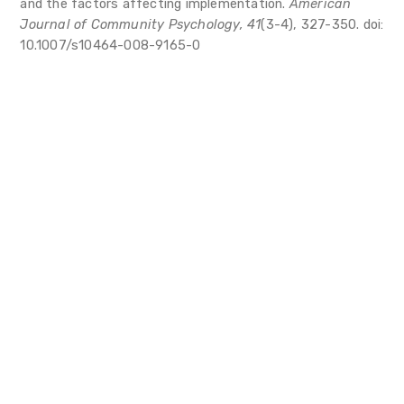
and the factors affecting implementation.
American
Journal of Community Psychology, 41
(3-4), 327-350. doi:
10.1007/s10464-008-9165-0