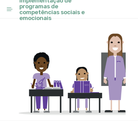
Implementação de
programas de
competências sociais e
Início
emocionais
Ano Letivo 2025/26
Projeto Educativo Local
Rede Escolar
Conselho Municipal de
Educação
Programa de Requalificação
do Parque Escolar de Sintra
Observatório
Planos Inovadores de
Combate ao Insucesso
Escolar