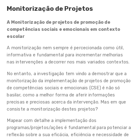
Monitorização de Projetos
ADN Socioemocional das
Escolas de Sintra 2.0
A Monitorização de projetos de promoção de
competências sociais e emocionais em contexto
Projeto ADN Socioemocional
2.0
escolar
A monitorização nem sempre é percecionada como útil,
Estudo sobre Competências
Sociais e Emocionais
informativa e fundamental para incrementar melhorias
nas intervenções a decorrer nos mais variados contextos.
Intervenção
No entanto, a investigação tem vindo a demostrar que a
monitorização da implementação de projetos de promoção
Implementação de programas de
competências sociais e emocionais
de competências sociais e emocionais (CSE) é não só
basilar, como a melhor forma de aferir informações
Exemplos de boas práticas das
precisas e preciosas acerca da intervenção. Mas em que
Escolas
consiste a monitorização destes projetos?
Materiais de apoio à literacia em
competências sociais e emocionais
Mapear com detalhe a implementação dos
programas/projetos/ações é fundamental para potenciar a
Ação Socioeducativa
reflexão sobre a sua eficácia, eficiência e necessidade de