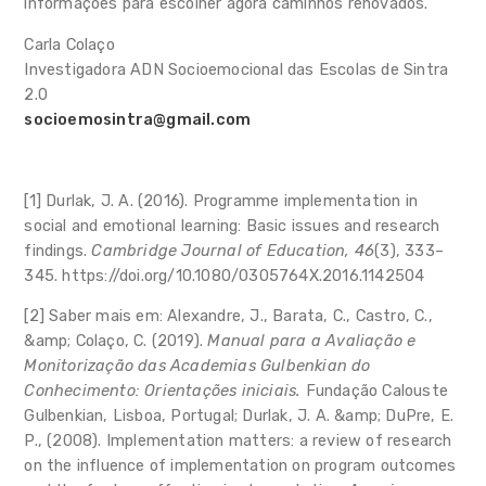
informações para escolher agora caminhos renovados.
Carla Colaço
Investigadora ADN Socioemocional das Escolas de Sintra
2.0
socioemosintra@gmail.com
[1] Durlak, J. A. (2016). Programme implementation in
social and emotional learning: Basic issues and research
findings.
Cambridge Journal of Education, 46
(3), 333–
345. https://doi.org/10.1080/0305764X.2016.1142504
[2] Saber mais em: Alexandre, J., Barata, C., Castro, C.,
&amp; Colaço, C. (2019).
Manual para a Avaliação e
Monitorização das Academias Gulbenkian do
Conhecimento: Orientações iniciais.
Fundação Calouste
Gulbenkian, Lisboa, Portugal; Durlak, J. A. &amp; DuPre, E.
P., (2008). Implementation matters: a review of research
on the influence of implementation on program outcomes