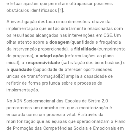
efetuar ajustes que permitam ultrapassar possíveis
Alimentação escolar
obstáculos identificados [1].
Programas e iniciativas
A investigação destaca cinco dimensões-chave da
implementação que estão diretamente relacionadas com
Linha Temporal
os resultados alcançados nas intervenções em CSE. Um
olhar atento sobre a
dosagem
(quantidade e frequência
Rede Equipamentos Lúdicos
da intervenção proporcionada), a
fidelidade
(cumprimento
do programa),
a adaptação
(reformulações ao plano
Centro Qualifica Município de
inicial), a
responsividade
(satisfação dos beneficiários) e
Sintra
a
qualidade
(capacidade de oferecer oportunidades
únicas de transformação)[2] amplia a capacidade de
Notícias Link Externo
refletir de forma profunda sobre o processo de
implementação.
Guias e Recursos
No ADN Socioemocional das Escolas de Sintra 2.0
Impressos e formulários
percorremos um caminho em que a monitorização é
encarada como um processo vital. É através da
Perguntas Frequentes
monitorização que as equipas que operacionalizam o Plano
de Promoção das Competências Sociais e Emocionais em
Contactos