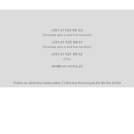
+351 21 923 88 50
(Chamada para a rede fixa nacional)
+351 21 923 88 51
(Chamada para a rede fixa nacional)
+351 21 923 88 52
(Fax)
ded@cm-sintra.pt
Todos os direitos reservados | Câmara Municipal de Sintra 2026
MAPA DO SITE