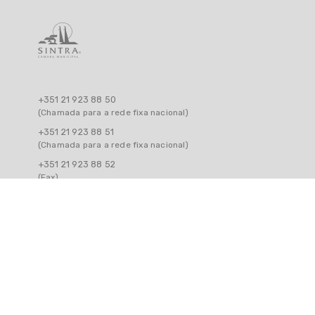
+351 21 923 88 50
(Chamada para a rede fixa nacional)
+351 21 923 88 51
(Chamada para a rede fixa nacional)
+351 21 923 88 52
(Fax)
ded@cm-sintra.pt