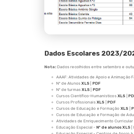
Programa de Requalificação do
Parque Escolar de Sintra
Observatório
Planos Inovadores de Combate ao
Insucesso Escolar
Dados Escolares 2023/20
ADN Socioemocional das Escolas
de Sintra 2.0
Nota:
Dados recolhidos entre setembro e out
Ação Socioeducativa
AAAF: Atividades de Apoio e Animação F
Nº de Alunos
XLS
|
PDF
Alimentação escolar
Nº de turmas
XLS
|
PDF
Cursos Científico-Humanísticos
XLS
|
PD
Programas e iniciativas
Cursos Profissionais
XLS
|
PDF
Cursos de Educação e Formação
XLS
|
Linha Temporal
Cursos de Educação e Formação de Adu
Atividades de Enriquecimento Curricula
Rede Equipamentos Lúdicos
Educação Especial -
Nº de alunos XLS
|
Educação Especial - Centros de Apoio 