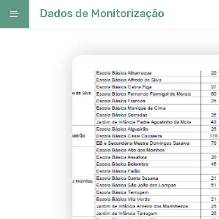
Dados de Monitorização
Início
Ano Letivo 2025/26
Projeto Educativo Local
Rede Escolar
Rede Escolar
Dados de Monitorização
Guia do Futuro – oferta educativa
profissional de Sintra
Conselho Municipal de Educação