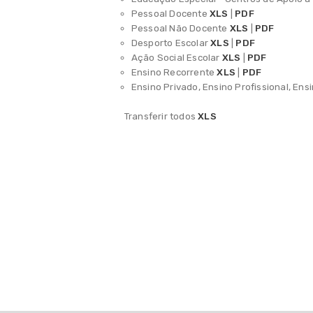
Centro Qualifica Município de
Pessoal Docente
XLS
|
PDF
Sintra
Pessoal Não Docente
XLS
|
PDF
Desporto Escolar
XLS
|
PDF
Notícias Link Externo
Ação Social Escolar
XLS
|
PDF
Ensino Recorrente
XLS
|
PDF
Guias e Recursos
Ensino Privado, Ensino Profissional, Ens
Impressos e formulários
Transferir todos
XLS
Perguntas Frequentes
Contactos