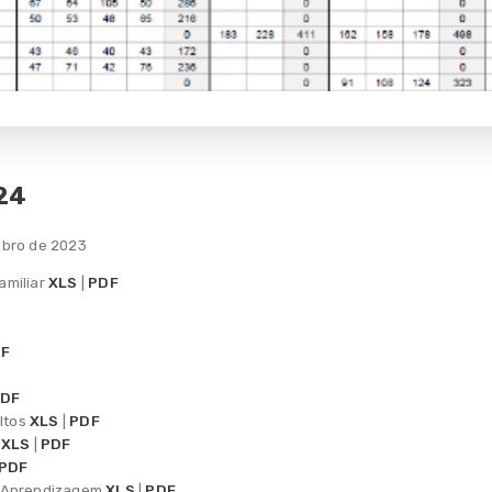
24
ubro de 2023
amiliar
XLS
|
PDF
F
PDF
ltos
XLS
|
PDF
r
XLS
|
PDF
PDF
à Aprendizagem
XLS
|
PDF