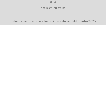
(Fax)
ded@cm-sintra.pt
Todos os direitos reservados | Câmara Municipal de Sintra 2026
MAPA DO SITE