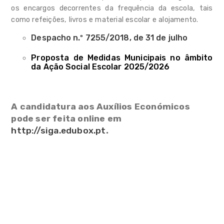
Combate ao Insucesso
os encargos decorrentes da frequência da escola, tais
Escolar
como refeições, livros e material escolar e alojamento.
ADN Socioemocional das
Despacho n.º 7255/2018, de 31 de julho
Escolas de Sintra 2.0
Proposta de Medidas Municipais no âmbito
Ação Socioeducativa
da Ação Social Escolar 2025/2026
Atendimento
A candidatura aos Auxílios Económicos
Refeitórios Escolares
pode ser feita online em
Transportes Escolares
http://siga.edubox.pt
.
Auxílios Económicos
CAF/AAAF
Alimentação escolar
Programas e iniciativas