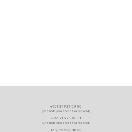
Linha Temporal
Rede Equipamentos Lúdicos
Centro Qualifica Município de
Sintra
Notícias Link Externo
Guias e Recursos
Impressos e formulários
Perguntas Frequentes
+351 21 923 88 50
Contactos
(Chamada para a rede fixa nacional)
+351 21 923 88 51
(Chamada para a rede fixa nacional)
+351 21 923 88 52