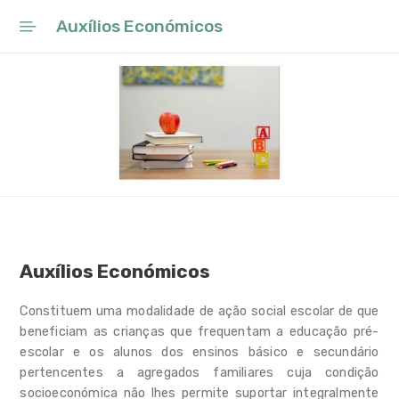
Auxílios Económicos
Início
Ano Letivo 2025/26
Projeto Educativo Local
Rede Escolar
Conselho Municipal de
Educação
Auxílios Económicos
Programa de Requalificação
do Parque Escolar de Sintra
Constituem uma modalidade de ação social escolar de que
beneficiam as crianças que frequentam a educação pré-
Observatório
escolar e os alunos dos ensinos básico e secundário
pertencentes a agregados familiares cuja condição
Planos Inovadores de
socioeconómica não lhes permite suportar integralmente