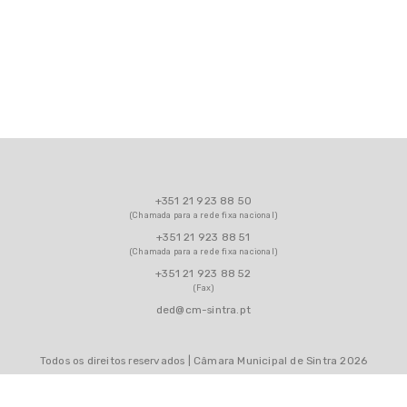
+351 21 923 88 50
(Chamada para a rede fixa nacional)
+351 21 923 88 51
(Chamada para a rede fixa nacional)
+351 21 923 88 52
(Fax)
ded@cm-sintra.pt
Todos os direitos reservados | Câmara Municipal de Sintra 2026