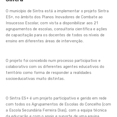
Combate ao Insucesso
Escolar
O município de Sintra está a implementar o projeto Sintra
Candidatura
ES+, no âmbito dos Planos Inovadores de Combate ao
Insucesso Escolar, com vista a disponibilizar aos 21
Sintra ES+
agrupamentos de escolas, consultoria científica e ações
de capacitação para os docentes de todos os níveis de
Plano de Formação e
ensino em diferentes áreas de intervenção.
Capacitação de Pessoal Não
Docente
Escolas
O projeto foi concebido num processo participativo e
colaborativo com os diferentes agentes educativos do
ADN Socioemocional das
território como forma de responder a realidades
Escolas de Sintra 2.0
socioeducativas muito distintas.
Ação Socioeducativa
O Sintra ES+ é um projeto participativo e gerido em rede
Alimentação escolar
com todos os Agrupamentos de Escolas do Concelho (com
a Escola Secundária Ferreira Dias), com a equipa técnica
Programas e iniciativas
da educação e com o apoio e suporte de uma equipa