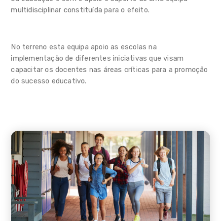
multidisciplinar constituída para o efeito.
Linha Temporal
Rede Equipamentos Lúdicos
No terreno esta equipa apoio as escolas na
Centro Qualifica Município de
implementação de diferentes iniciativas que visam
Sintra
capacitar os docentes nas áreas críticas para a promoção
do sucesso educativo.
Notícias Link Externo
Guias e Recursos
Impressos e formulários
Perguntas Frequentes
Contactos