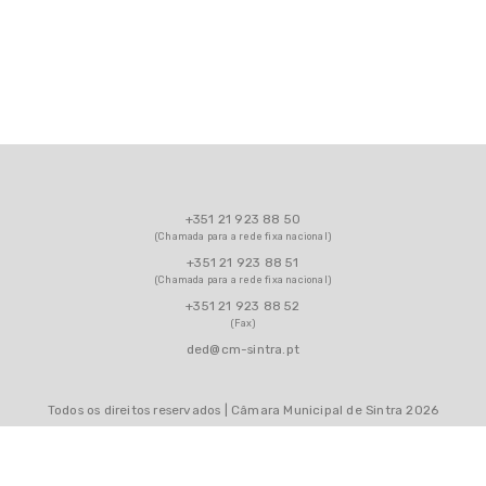
Programa de Apoio à
Qualidade na Escolas (PAQUE)
Orquestras Escolares
Animação do Livro e da Leitura
Assembleia Municipal Jovem
+351 21 923 88 50
(Chamada para a rede fixa nacional)
Mostra de Teatro
+351 21 923 88 51
(Chamada para a rede fixa nacional)
OKUPA
+351 21 923 88 52
(Fax)
Plano Estratégico -
ded@cm-sintra.pt
Reanimação
Cardiorrespiratória
Todos os direitos reservados | Câmara Municipal de Sintra 2026
Sintra Inclui
Sintra Cresce Saudável