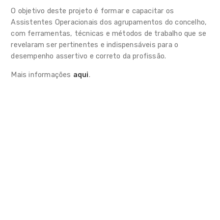
Escolas
O objetivo deste projeto é formar e capacitar os
Assistentes Operacionais dos agrupamentos do concelho,
ADN Socioemocional das
com ferramentas, técnicas e métodos de trabalho que se
Escolas de Sintra 2.0
revelaram ser pertinentes e indispensáveis para o
desempenho assertivo e correto da profissão.
Ação Socioeducativa
Mais informações
aqui
.
Atendimento
Refeitórios Escolares
Transportes Escolares
Auxílios Económicos
CAF/AAAF
Alimentação escolar
Programas e iniciativas