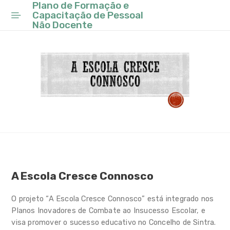
Sintra
Plano de Formação e
Capacitação de Pessoal
Não Docente
Conselho Municipal de
Educação
Programa de Requalificação
do Parque Escolar de Sintra
Observatório
Planos Inovadores de
Combate ao Insucesso
Escolar
Candidatura
A Escola Cresce Connosco
Sintra ES+
Plano de Formação e
O projeto “A Escola Cresce Connosco” está integrado nos
Capacitação de Pessoal Não
Planos Inovadores de Combate ao Insucesso Escolar, e
Docente
visa promover o sucesso educativo no Concelho de Sintra.