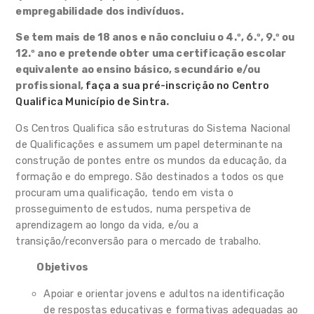
Combate ao Insucesso
empregabilidade dos indivíduos.
Escolar
Se tem mais de 18 anos e não concluiu o 4.º, 6.º, 9.º ou
ADN Socioemocional das
12.º ano e pretende obter uma certificação escolar
Escolas de Sintra 2.0
equivalente ao ensino básico, secundário e/ou
profissional,
faça a sua pré-inscrição no Centro
Ação Socioeducativa
Qualifica Município de Sintra
.
Alimentação escolar
Os Centros Qualifica são estruturas do Sistema Nacional
de Qualificações e assumem um papel determinante na
Programas e iniciativas
construção de pontes entre os mundos da educação, da
formação e do emprego. São destinados a todos os que
Linha Temporal
procuram uma qualificação, tendo em vista o
prosseguimento de estudos, numa perspetiva de
Rede Equipamentos Lúdicos
aprendizagem ao longo da vida, e/ou a
transição/reconversão para o mercado de trabalho.
Centro Qualifica Município de
Sintra
Objetivos
Notícias Link Externo
Apoiar e orientar jovens e adultos na identificação
de respostas educativas e formativas adequadas ao