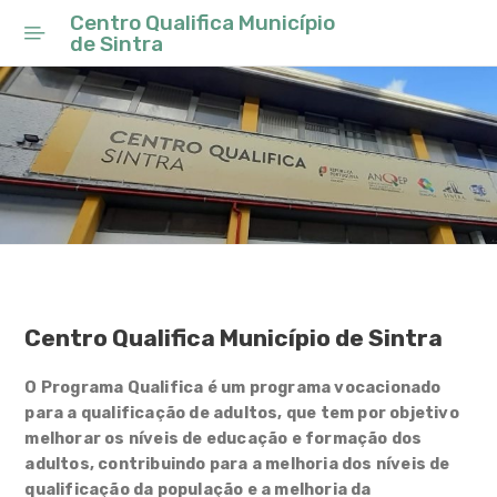
Centro Qualifica Município
de Sintra
Início
Ano Letivo 2025/26
Projeto Educativo Local
Rede Escolar
Conselho Municipal de
Educação
Centro Qualifica Município de Sintra
Programa de Requalificação
do Parque Escolar de Sintra
O Programa Qualifica é um programa vocacionado
para a qualificação de adultos, que tem por objetivo
Observatório
melhorar os níveis de educação e formação dos
adultos, contribuindo para a melhoria dos níveis de
Planos Inovadores de
qualificação da população e a melhoria da