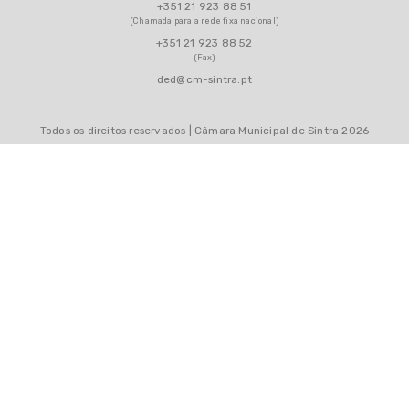
+351 21 923 88 51
(Chamada para a rede fixa nacional)
+351 21 923 88 52
(Fax)
ded@cm-sintra.pt
Todos os direitos reservados | Câmara Municipal de Sintra 2026
MAPA DO SITE