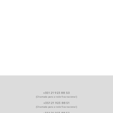
+351 21 923 88 50
(Chamada para a rede fixa nacional)
+351 21 923 88 51
(Chamada para a rede fixa nacional)
+351 21 923 88 52