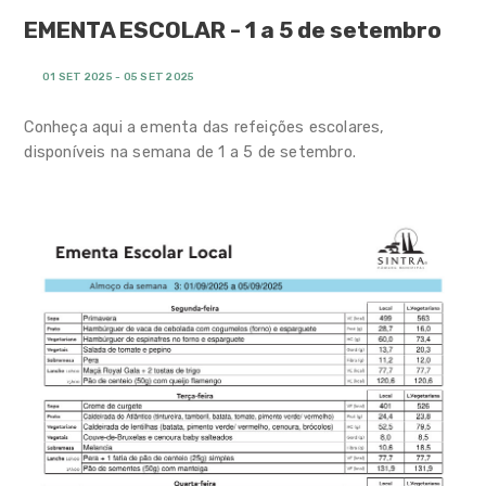
Combate ao Insucesso
Escolar
EMENTA ESCOLAR - 1 a 5 de setembro
ADN Socioemocional das
01 SET 2025 - 05 SET 2025
Escolas de Sintra 2.0
Conheça aqui a ementa das refeições escolares,
Ação Socioeducativa
disponíveis na semana de 1 a 5 de setembro.
Alimentação escolar
Programas e iniciativas
Linha Temporal
Rede Equipamentos Lúdicos
Centro Qualifica Município de
Sintra
Notícias Link Externo