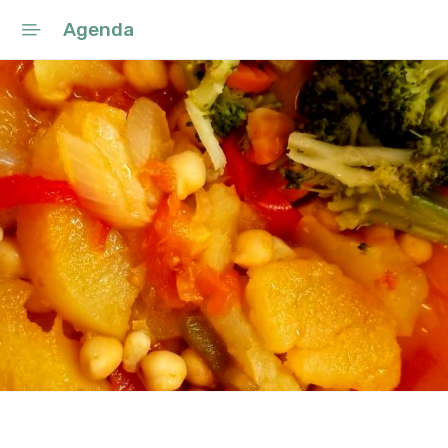
Agenda
Início
Ano Letivo 2025/26
Projeto Educativo Local
Rede Escolar
Conselho Municipal de
Educação
Programa de Requalificação
do Parque Escolar de Sintra
Observatório
Planos Inovadores de