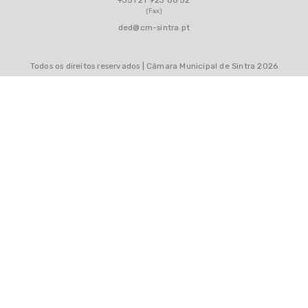
(Fax)
ded@cm-sintra.pt
Todos os direitos reservados | Câmara Municipal de Sintra 2026
MAPA DO SITE